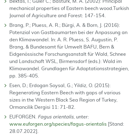
Bektas, I.; Güler C.; Bastürk, M. A. (2002): Principal
mechanical properties of Eastern beech wood.Turkish
Journal of Agriculture and Forest: 147-154.
Brang, P.; Pluess, A. R.; Bürgi, A. & Born, J. (2016):
Potenzial von Gastbaumarten bei der Anpassung an
den Klimawandel. In: A. R. Pluess, S. Augustin, P.
Brang, & Bundesamt für Umwelt BAFU, Bern &
Eidgenössische Forschungsanstalt für Wald, Schnee
und Landschaft WSL, Birmensdorf (eds.): Wald im
Klimawandel. Grundlagen für Adaptationsstrategien,
pp. 385-405.
Esen, D.; Erdogan Soysal, G.; Yildiz, O. (2015):
Regenerating Eastern Beech with gaps of various
sizes in the Western Black Sea Region of Turkey,
Ormancilik Dergisi 11: 71-82.
EUFORGEN.
Fagus orientalis
, unter:
www.euforgen.org/species/fagus-orientalis
[Stand:
28.07.2022].