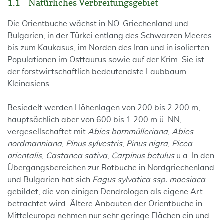
1.1 Natürliches Verbreitungsgebiet
Die Orientbuche wächst in NO-Griechenland und
Bulgarien, in der Türkei entlang des Schwarzen Meeres
bis zum Kaukasus, im Norden des Iran und in isolierten
Populationen im Osttaurus sowie auf der Krim. Sie ist
der forstwirtschaftlich bedeutendste Laubbaum
Kleinasiens.
Besiedelt werden Höhenlagen von 200 bis 2.200 m,
hauptsächlich aber von 600 bis 1.200 m ü. NN,
vergesellschaftet mit
Abies bornmülleriana
,
Abies
nordmanniana
,
Pinus sylvestris
,
Pinus nigra
,
Picea
orientalis
,
Castanea sativa
,
Carpinus betulus
u.a. In den
Übergangsbereichen zur Rotbuche in Nordgriechenland
und Bulgarien hat sich
Fagus sylvatica ssp. moesiaca
gebildet, die von einigen Dendrologen als eigene Art
betrachtet wird. Ältere Anbauten der Orientbuche in
Mitteleuropa nehmen nur sehr geringe Flächen ein und