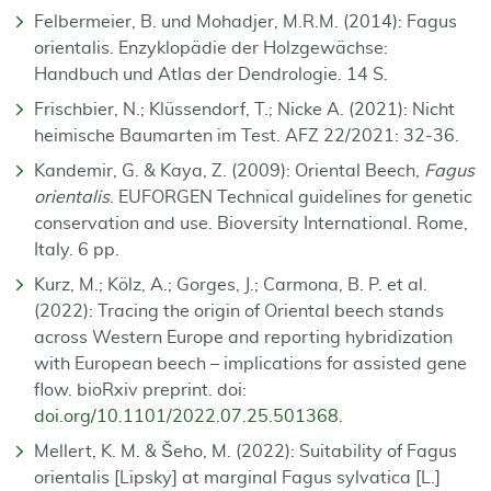
Felbermeier, B. und Mohadjer, M.R.M. (2014): Fagus
orientalis. Enzyklopädie der Holzgewächse:
Handbuch und Atlas der Dendrologie. 14 S.
Frischbier, N.; Klüssendorf, T.; Nicke A. (2021): Nicht
heimische Baumarten im Test. AFZ 22/2021: 32-36.
Kandemir, G. & Kaya, Z. (2009): Oriental Beech,
Fagus
orientalis
. EUFORGEN Technical guidelines for genetic
conservation and use. Bioversity International. Rome,
Italy. 6 pp.
Kurz, M.; Kölz, A.; Gorges, J.; Carmona, B. P. et al.
(2022): Tracing the origin of Oriental beech stands
across Western Europe and reporting hybridization
with European beech – implications for assisted gene
flow. bioRxiv preprint. doi:
doi.org/10.1101/2022.07.25.501368
.
Mellert, K. M. & Šeho, M. (2022): Suitability of Fagus
orientalis [Lipsky] at marginal Fagus sylvatica [L.]