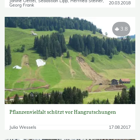
Janine Oettel
Sebastian Lipp
Herfried Steiner
20.03.2018
Georg Frank
3.8
Pflanzenvielfalt schützt vor Hangrutschungen
Julia Wessels
17.08.2017