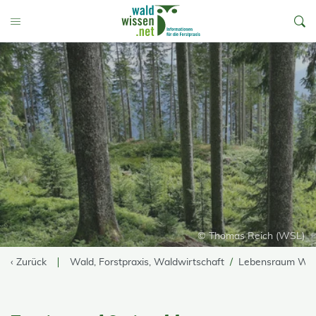
go to Content
Toggle Menu
© Thomas Reich (WSL)
‹ Zurück
Wald, Forstpraxis, Waldwirtschaft
Lebensraum Wa