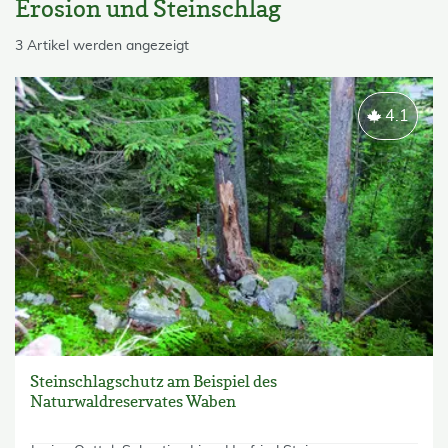
Erosion und Steinschlag
skip List
3 Artikel werden angezeigt
4.1
Steinschlagschutz am Beispiel des
Naturwaldreservates Waben