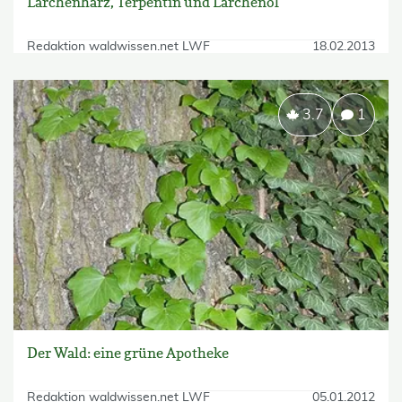
Lärchenharz, Terpentin und Lärchenöl
Redaktion waldwissen.net LWF
18.02.2013
3.7
1
Der Wald: eine grüne Apotheke
Redaktion waldwissen.net LWF
05.01.2012