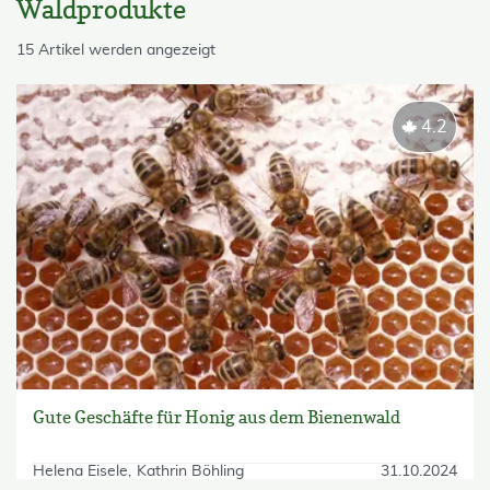
Waldprodukte
skip List
15 Artikel werden angezeigt
4.2
Gute Geschäfte für Honig aus dem Bienenwald
Helena Eisele
Kathrin Böhling
31.10.2024