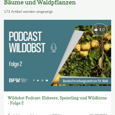
Bäume und Waldpflanzen
skip List
173 Artikel werden angezeigt
4.0
Wildobst Podcast: Elsbeere, Speierling und Wildbirne
- Folge 2