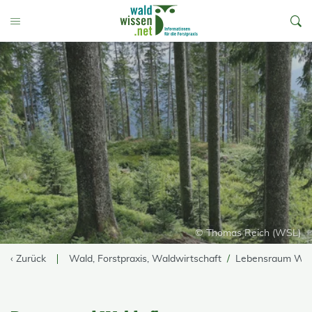
go to Content
Toggle Menu
© Thomas Reich (WSL)
‹ Zurück
Wald, Forstpraxis, Waldwirtschaft
Lebensraum Wa