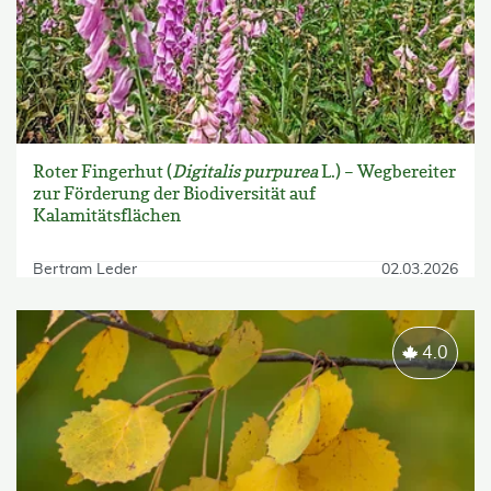
Roter Fingerhut (
Digitalis purpurea
L.) – Wegbereiter
zur Förderung der Biodiversität auf
Kalamitätsflächen
Bertram Leder
02.03.2026
4.0