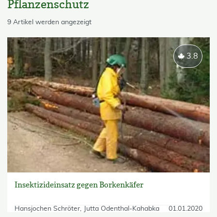
Pflanzenschutz
skip List
9 Artikel werden angezeigt
3.8
Insektizideinsatz gegen Borkenkäfer
Hansjochen Schröter
Jutta Odenthal-Kahabka
01.01.2020