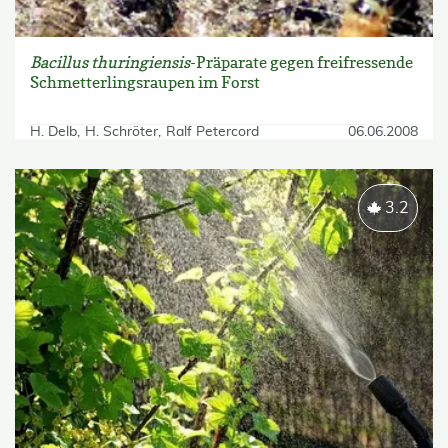
Bacillus thuringiensis
-Präparate gegen freifressende
Schmetterlingsraupen im Forst
H. Delb
H. Schröter
Ralf Petercord
06.06.2008
3.2