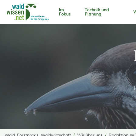
go to Content
Im
Technik und
W
Fokus
Planung
Wald, Forstpraxis, Waldwirtschaft
Wir über uns
Redaktion W