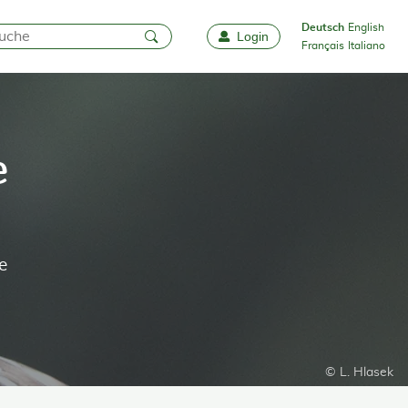
Deutsch
English
Login
Favoriten
Français
Italiano
e
e
© L. Hlasek