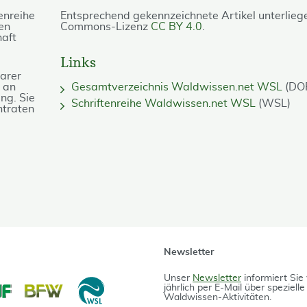
enreihe
Entsprechend gekennzeichnete Artikel unterlieg
en
Commons-Lizenz
CC BY 4.0
.
haft
Links
barer
h an
Gesamtverzeichnis Waldwissen.net WSL
(DO
ng. Sie
Schriftenreihe Waldwissen.net WSL
(WSL)
ntraten
Newsletter
Unser
Newsletter
informiert Sie 
jährlich per E-Mail über speziell
Waldwissen-Aktivitäten.