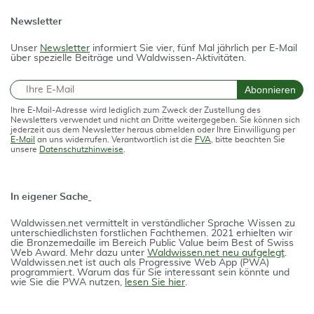
Newsletter
Unser
Newsletter
informiert Sie vier, fünf Mal jährlich per E-Mail
über spezielle Beiträge und Waldwissen-Aktivitäten.
E-Mail
Abonnieren
Ihre E-Mail-Adresse wird lediglich zum Zweck der Zustellung des
Newsletters verwendet und nicht an Dritte weitergegeben. Sie können sich
jederzeit aus dem Newsletter heraus abmelden oder Ihre Einwilligung per
E-Mail
an uns widerrufen. Verantwortlich ist die
FVA
, bitte beachten Sie
unsere
Datenschutzhinweise
.
In eigener Sache
Waldwissen.net vermittelt in verständlicher Spra­che Wissen zu
unterschiedlichsten forstlichen Fach­themen. 2021 erhielten wir
die Bron­ze­medail­le im Bereich Public Value beim Best of Swiss
Web Award. Mehr dazu unter
Waldwissen.net neu aufgelegt
.
Waldwissen.net ist auch als Progres­si­ve Web App (PWA)
programmiert. Warum das für Sie interessant sein könnte und
wie Sie die PWA nutzen,
lesen Sie hier
.