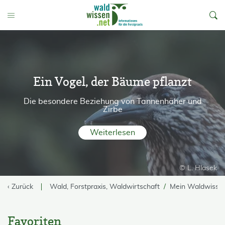
go to Content
Toggle Menu
Ein Vogel, der Bäume pflanzt
Die besondere Beziehung von Tannenhäher und
Zirbe
Weiterlesen
© L. Hlasek
‹ Zurück
Wald, Forstpraxis, Waldwirtschaft
Mein Waldwisse
Favoriten