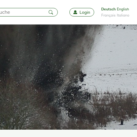
Deutsch
English
Login
Favoriten
Français
Italiano