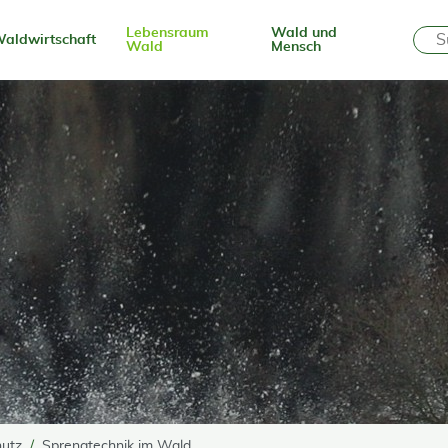
Lebensraum
Wald und
aldwirtschaft
Wald
Mensch
hutz
Sprengtechnik im Wald