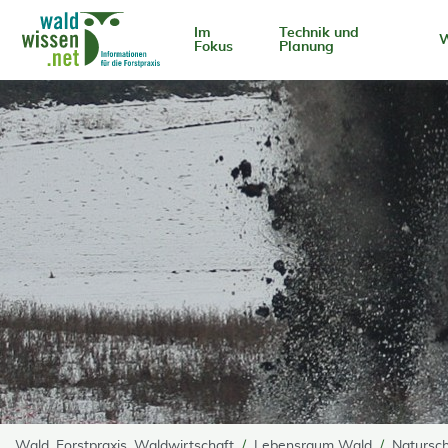
go to Content
Im
Technik und
W
Fokus
Planung
Wald, Forstpraxis, Waldwirtschaft
Lebensraum Wald
Natursc