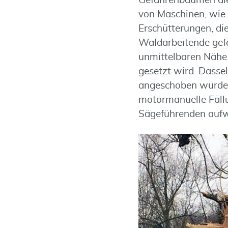
Gefahrenbäumen die
von Maschinen, wie 
Erschütterungen, di
Waldarbeitende gefäh
unmittelbaren Nähe
gesetzt wird. Dasse
angeschoben wurden
motormanuelle Fällu
Sägeführenden aufw