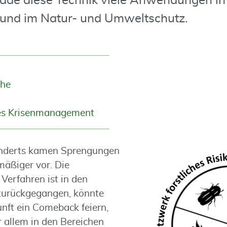
rade diese Technik viele Anwendungen in
 und im Natur- und Umweltschutz.
he
hes Krisenmanagement
underts kamen Sprengungen
äßiger vor. Die
erfahren ist in den
 zurückgegangen, könnte
unft ein Comeback feiern,
 allem in den Bereichen