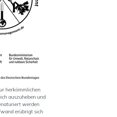
 zur herkömmlichen
reich auszuheben und
enaturiert werden
fwand erübrigt sich