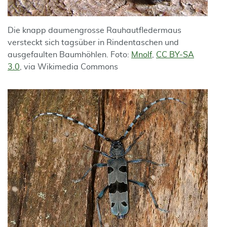
Die knapp daumengrosse Rauhautfledermaus
versteckt sich tagsüber in Rindentaschen und
ausgefaulten Baumhöhlen. Foto:
Mnolf
,
CC BY-SA
3.0
, via Wikimedia Commons