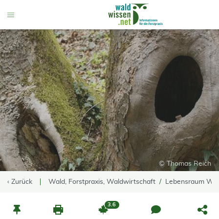
go to Content
Toggle Menu
© Thomas Reich
‹ Zurück
Wald, Forstpraxis, Waldwirtschaft
Lebensraum Wa
3.6