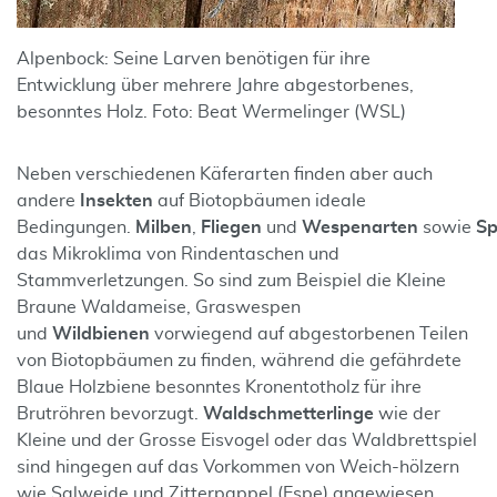
Alpenbock: Seine Larven benötigen für ihre
Entwicklung über mehrere Jahre abgestorbenes,
besonntes Holz. Foto: Beat Wermelinger (WSL)
Neben verschiedenen Käferarten finden aber auch
andere
Insekten
auf Biotopbäumen ideale
Bedingungen.
Milben
,
Fliegen
und
Wespenarten
sowie
S
das Mikroklima von Rindentaschen und
Stammverletzungen. So sind zum Beispiel die Kleine
Braune Waldameise, Graswespen
und
Wildbienen
vorwiegend auf abgestorbenen Teilen
von Biotopbäumen zu finden, während die gefährdete
Blaue Holzbiene besonntes Kronentotholz für ihre
Brutröhren bevorzugt.
Waldschmetterlinge
wie der
Kleine und der Grosse Eisvogel oder das Waldbrettspiel
sind hingegen auf das Vorkommen von Weich-hölzern
wie Salweide und Zitterpappel (Espe) angewiesen.