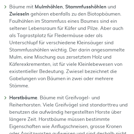
Bäume mit
Mulmhöhlen
,
Stammfusshöhlen
und
Zwieseln
gehören ebenfalls zu den Biotopbäumen.
Faulhöhlen im Stammfuss eines Baumes sind ein
seltener Lebensraum für Käfer und Pilze. Aber auch
als Tagrastplatz für Fledermäuse oder als
Unterschlupf für verschiedene Kleinsäuger sind
Stammfusshöhlen wichtig. Der darin angesammelte
Mulm, eine Mischung aus zersetztem Holz und
Käferexkrementen, ist für viele Kleinlebewesen von
existentieller Bedeutung. Zwiesel bezeichnet die
Gabelungen von Bäumen in zwei oder mehrere
Stämme.
Horstbäume
. Bäume mit Greifvogel- und
Reiherhorsten. Viele Greifvögel sind standorttreu und
benutzen die aufwändig hergestellten Horste über
längere Zeit. Horstbäume müssen bestimmte
Eigenschaften wie Anflugschneisen, grosse Kronen
oder Ansitzwarten aufweisen und sind deshalb nicht