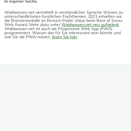
In eigener Sache
Waldwissen.net vermittelt in verständlicher Spra­che Wissen zu
unterschiedlichsten forstlichen Fach­themen. 2021 erhielten wir
die Bron­ze­medail­le im Bereich Public Value beim Best of Swiss
Web Award. Mehr dazu unter
Waldwissen.net neu aufgelegt
.
Waldwissen.net ist auch als Progres­si­ve Web App (PWA)
programmiert. Warum das für Sie interessant sein könnte und
wie Sie die PWA nutzen,
lesen Sie hier
.