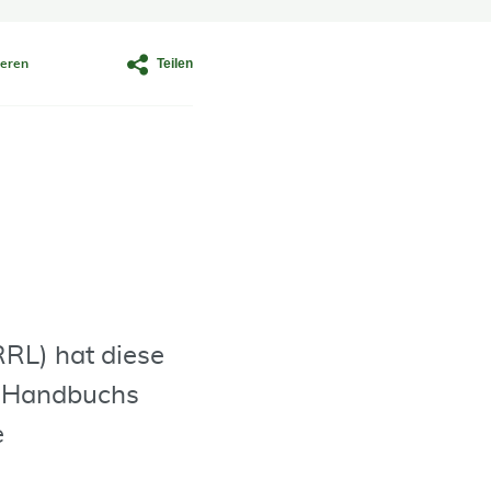
Teilen
eren
RL) hat diese
s Handbuchs
e