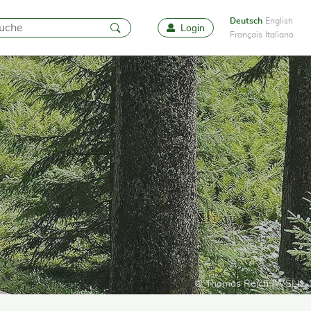
Deutsch
English
Login
Favoriten
Français
Italiano
© Thomas Reich (WSL)