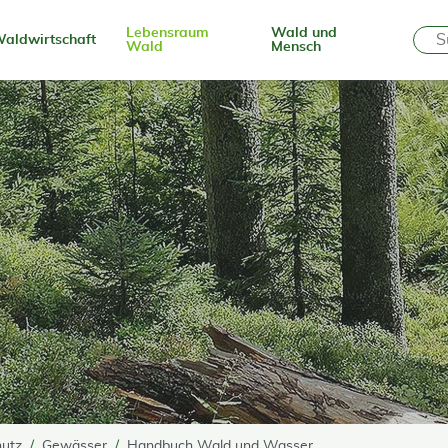
Lebensraum
Wald und
aldwirtschaft
Wald
Mensch
hutz
Gewässer
Handbuch Wald und Wasser