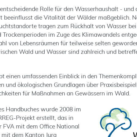
 entscheidende Rolle für den Wasserhaushalt - und 
 beeinflusst die Vitalität der Wälder maßgeblich. 
uchtstandorte tragen zum Rückhalt von Wasser bei
 Trockenperioden im Zuge des Klimawandels entgeg
lzahl von Lebensräumen für teilweise selten geworde
chen Wald und Wasser sind zahlreich und betreffen
bt einen umfassenden Einblick in den Themenkomp
en und ökologischen Grundlagen über Praxisbeispiel
chkeiten für Maßnahmen an Gewässern im Wald.
 des Handbuches wurde 2008 im
EG-Projekt erstellt, das in
 FVA mit dem Office National
 mit dem Kanton Jura