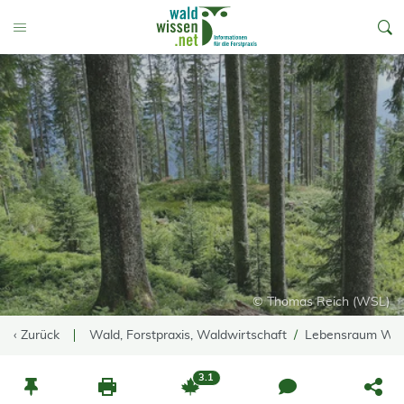
go to Content
Toggle Menu
© Thomas Reich (WSL)
‹ Zurück
Wald, Forstpraxis, Waldwirtschaft
Lebensraum Wa
3.1