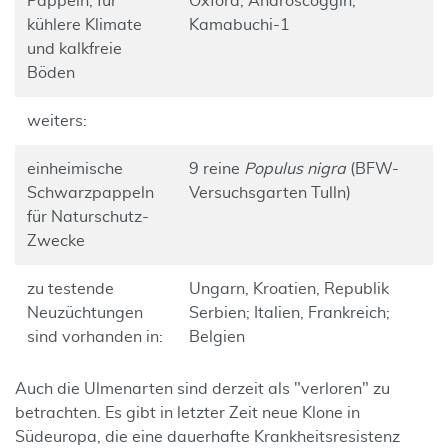
Pappeln, für
Oxford, Androscoggin,
kühlere Klimate
Kamabuchi-1
und kalkfreie
Böden
weiters:
einheimische
9 reine
Populus nigra
(BFW-
Schwarzpappeln
Versuchsgarten Tulln)
für Naturschutz-
Zwecke
zu testende
Ungarn, Kroatien, Republik
Neuzüchtungen
Serbien; Italien, Frankreich;
sind vorhanden in:
Belgien
Auch die Ulmenarten sind derzeit als "verloren" zu
betrachten. Es gibt in letzter Zeit neue Klone in
Südeuropa, die eine dauerhafte Krankheitsresistenz