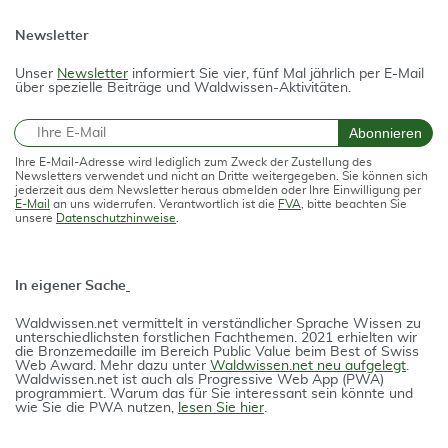
Newsletter
Unser
Newsletter
informiert Sie vier, fünf Mal jährlich per E-Mail
über spezielle Beiträge und Waldwissen-Aktivitäten.
E-Mail
Abonnieren
Ihre E-Mail-Adresse wird lediglich zum Zweck der Zustellung des
Newsletters verwendet und nicht an Dritte weitergegeben. Sie können sich
jederzeit aus dem Newsletter heraus abmelden oder Ihre Einwilligung per
E-Mail
an uns widerrufen. Verantwortlich ist die
FVA
, bitte beachten Sie
unsere
Datenschutzhinweise
.
In eigener Sache
Waldwissen.net vermittelt in verständlicher Spra­che Wissen zu
unterschiedlichsten forstlichen Fach­themen. 2021 erhielten wir
die Bron­ze­medail­le im Bereich Public Value beim Best of Swiss
Web Award. Mehr dazu unter
Waldwissen.net neu aufgelegt
.
Waldwissen.net ist auch als Progres­si­ve Web App (PWA)
programmiert. Warum das für Sie interessant sein könnte und
wie Sie die PWA nutzen,
lesen Sie hier
.