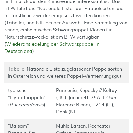
im Hinblick auf den Klimawandel interessant ist. Das
BFW führt die "Nationale Liste" der Pappelsorten, die
für forstliche Zwecke eingesetzt werden können
(Tabelle), und hilft bei der Auswahl. Eine Sammlung von
reinen, einheimischen Schwarzpappel-Klonen für
Naturschutzzwecke ist am BFW verfügbar
(
Wiederansiedelung der Schwarzpappel in
Deutschland
).
Tabelle: Nationale Liste zugelassener Pappelsorten
in Österreich und weiteres Pappel-Vermehrungsgut
typische
Pannonia, Kopecky // Koltay
"Hybridpappeln"
(HU), Jacometti 75A, I-45/51,
(
P. x canadensis
)
Florence Biondi, I-214 (IT),
Donk (NL)
"Balsam"-
Muhle Larsen, Rochester,