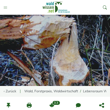
go to Content
Toggle Menu
© Doris Hölling
‹ Zurück
Wald, Forstpraxis, Waldwirtschaft
Lebensraum Wa
3.3