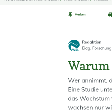
Merken
Redaktion
Eidg. Forschun
Warum 
Wer annimmt, da
Eine Studie unt
das Wachstum v
wachsen nur wä