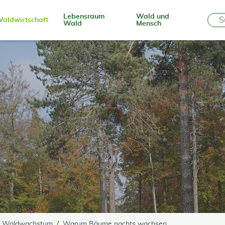
Lebensraum
Wald und
aldwirtschaft
Wald
Mensch
Waldwachstum
Warum Bäume nachts wachsen