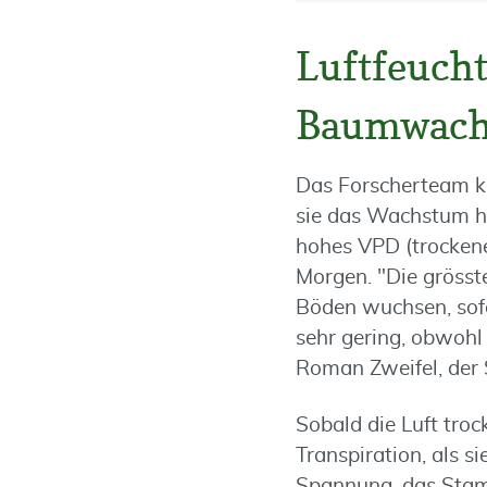
Luftfeucht
Baumwac
Das Forscherteam kam
sie das Wachstum hau
hohes VPD (trockene
Morgen. "Die grösst
Böden wuchsen, sof
sehr gering, obwohl 
Roman Zweifel, der 
Sobald die Luft tro
Transpiration, als 
Spannung, das Stam