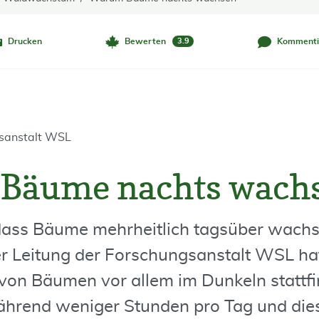
Drucken
Bewerten
Kommenti
3.9
gsanstalt WSL
Bäume nachts wach
ss Bäume mehrheitlich tagsüber wachsen
er Leitung der Forschungsanstalt WSL hat
on Bäumen vor allem im Dunkeln stattf
hrend weniger Stunden pro Tag und dies