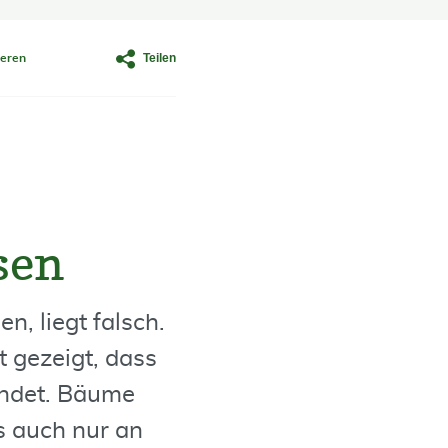
Teilen
eren
sen
, liegt falsch.
 gezeigt, dass
indet. Bäume
 auch nur an