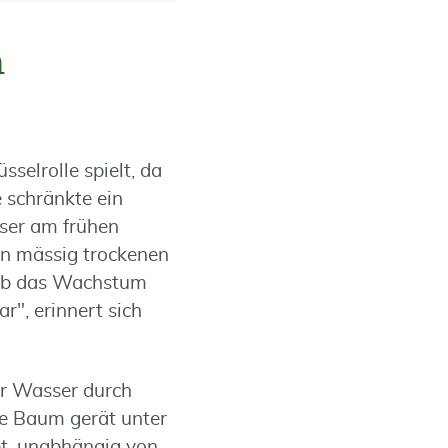
m
selrolle spielt, da
 schränkte ein
ser am frühen
in mässig trockenen
ieb das Wachstum
r", erinnert sich
hr Wasser durch
te Baum gerät unter
t, unabhängig von