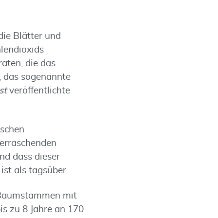
die Blätter und
hlendioxids
raten, die das
 das sogenannte
st
veröffentlichte
ischen
berraschenden
d dass dieser
ist als tagsüber.
n Baumstämmen mit
is zu 8 Jahre an 170