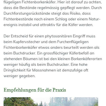
flügeligen Fichten­borkenkäfer. Hier ist darauf zu achten,
dass die Bestände regelmässig gepflegt werden. Durch
Durch­forstungs­rückstände steigt das Risiko, dass
Fichten­bestände nach einem Schlag oder einem Natur­
ereignis instabil und attraktiv für die Käfer werden.
Der Entscheid für einen phytosanitären Eingriff muss
beim Kupfer­vstecher und dem Furchen­flügeligen
Fichten­borkenkäfer etwas anders beurteilt werden als
beim Buch­drucker. Ein gross­flächiger Käfer­befall an
stehenden Bäumen ist bei den kleinen Borken­käfer­arten
weniger häufig als beim Buch­drucker. Eine hohe
Dringlichkeit für Massnahmen ist demzufolge oft
weniger gegeben.
Empfehlungen für die Praxis