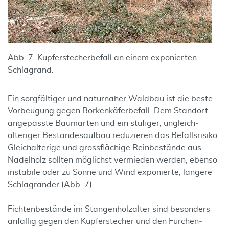
Abb. 7. Kupferstecherbefall an einem exponierten
Schlagrand.
Ein sorgfältiger und naturnaher Waldbau ist die beste
Vorbeugung gegen Borken­käfer­befall. Dem Standort
angepasste Baum­arten und ein stufiger, ungleich­
alteriger Bestandes­aufbau reduzieren das Befalls­risiko.
Gleich­alterige und gross­flächige Rein­bestände aus
Nadel­holz sollten möglichst vermieden werden, ebenso
instabile oder zu Sonne und Wind exponierte, längere
Schlag­ränder (Abb. 7).
Fichtenbestände im Stangen­holz­alter sind besonders
anfällig gegen den Kupfer­stecher und den Furchen­