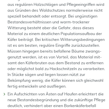
aus regulären Holz­schlägen und Pflege­ein­griffen wird
aus Gründen des Wald­schutzes normaler­weise nicht
speziell behandelt oder entsorgt. Bei ungünstigen
Bestandes­verhältnissen und warm-trockener
Witterung besteht aber die Gefahr, dass dieses
Material zu einem deut­lichen Populations­aufbau der
Käfer beiträgt. Bei kritischen Witterungs­bedingungen
ist es am besten, reguläre Eingriffe zurückzustellen.
Müssen hin­gegen bereits befallene Bäume zwangs­
genutzt werden, ist es von Vor­teil, das Material mit­
samt den Käfer­bruten aus dem Be­stand zu entfernen
oder möglichst bald zu Hack­schnitzeln zu ver­arbeiten.
In Stücke sägen und liegen lassen nützt zur
Bekämpfung wenig; die Käfer können sich gleichwohl
fertig entwickeln und ausfliegen.
Ein Aufschichten von Ästen auf Haufen erleichtert die
neue Bestandesbegründung und die zukünftige Pflege
deutlich, verhindert aber einen Borkenkäferbefall