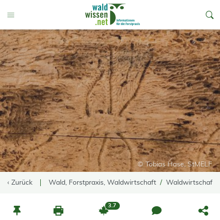
go to Content
Toggle Menu
© Tobias Hase, StMELF
‹ Zurück
Wald, Forstpraxis, Waldwirtschaft
Waldwirtschaft
3.7