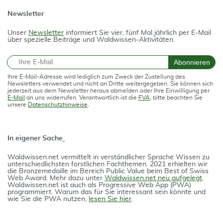
Newsletter
Unser
Newsletter
informiert Sie vier, fünf Mal jährlich per E-Mail
über spezielle Beiträge und Waldwissen-Aktivitäten.
E-Mail
Abonnieren
Ihre E-Mail-Adresse wird lediglich zum Zweck der Zustellung des
Newsletters verwendet und nicht an Dritte weitergegeben. Sie können sich
jederzeit aus dem Newsletter heraus abmelden oder Ihre Einwilligung per
E-Mail
an uns widerrufen. Verantwortlich ist die
FVA
, bitte beachten Sie
unsere
Datenschutzhinweise
.
In eigener Sache
Waldwissen.net vermittelt in verständlicher Spra­che Wissen zu
unterschiedlichsten forstlichen Fach­themen. 2021 erhielten wir
die Bron­ze­medail­le im Bereich Public Value beim Best of Swiss
Web Award. Mehr dazu unter
Waldwissen.net neu aufgelegt
.
Waldwissen.net ist auch als Progres­si­ve Web App (PWA)
programmiert. Warum das für Sie interessant sein könnte und
wie Sie die PWA nutzen,
lesen Sie hier
.