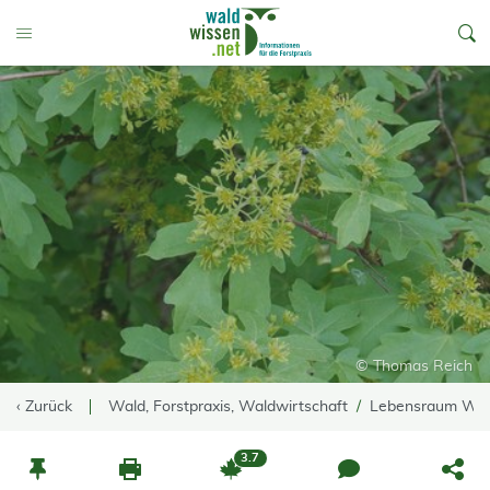
go to Content
Toggle Menu
© Thomas Reich
‹ Zurück
Wald, Forstpraxis, Waldwirtschaft
Lebensraum Wa
3.7