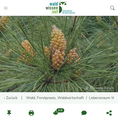
go to Content
Toggle Menu
© Thomas Reich
‹ Zurück
Wald, Forstpraxis, Waldwirtschaft
Lebensraum Wa
3.6