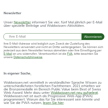
Newsletter
Unser
Newsletter
informiert Sie vier, fünf Mal jährlich per E-Mail
über spezielle Beiträge und Waldwissen-Aktivitäten.
E-Mail
Abonnieren
Ihre E-Mail-Adresse wird lediglich zum Zweck der Zustellung des
Newsletters verwendet und nicht an Dritte weitergegeben. Sie können sich
jederzeit aus dem Newsletter heraus abmelden oder Ihre Einwilligung per
E-Mail
an uns widerrufen. Verantwortlich ist die
FVA
, bitte beachten Sie
unsere
Datenschutzhinweise
.
In eigener Sache
Waldwissen.net vermittelt in verständlicher Spra­che Wissen zu
unterschiedlichsten forstlichen Fach­themen. 2021 erhielten wir
die Bron­ze­medail­le im Bereich Public Value beim Best of Swiss
Web Award. Mehr dazu unter
Waldwissen.net neu aufgelegt
.
Waldwissen.net ist auch als Progres­si­ve Web App (PWA)
programmiert. Warum das für Sie interessant sein könnte und
wie Sie die PWA nutzen,
lesen Sie hier
.