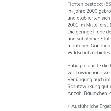
Fichten bestockt (
im Jahre 2000 gebro
und etablierten sic
2001 im Mittel erst 
Die geringe Höhe d
und subalpiner Stuf
montanen Gandbergw
Wildschutzgebietes 
Subalpin dürfte die 
vor Lawinenanrissen
Verjüngung auch im
Schutzwirkung gut r
Anzahl Bäumchen, d
Ausführliche Erge