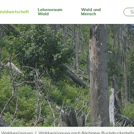
Lebensraum
Wald und
aldwirtschaft
Wald
Mensch
Waldverjüngung
Waldverjüngung nach flächigem Buchdruckerbefa