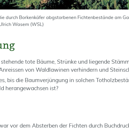
 die durch Borkenkäfer abgstorbenen Fichtenbestände am Ga
 Ulrich Wasem (WSL)
ung
stehende tote Bäume, Strünke und liegende Stämme
 Anreissen von Waldlawinen verhindern und Steins
es, bis die Baumverjüngung in solchen Totholzbest
ld herangewachsen ist?
ar vor dem Absterben der Fichten durch Buchdrucke