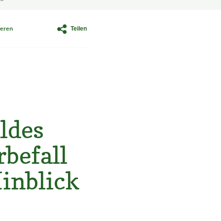
Teilen
eren
ldes
befall
Hinblick