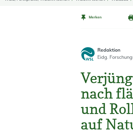
Merken
Redaktion
Eidg. Forschun
Verjüng
nach fl
und Rol
auf Nat