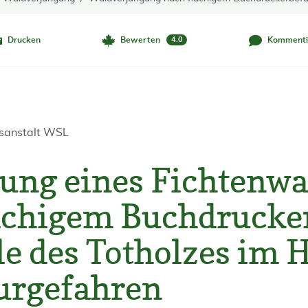
Drucken
Bewerten
Kommenti
4.0
gsanstalt WSL
ung eines Fichtenwa
ächigem Buchdrucker
le des Totholzes im 
urgefahren