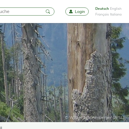
Deutsch
English
Login
Favoriten
Français
Italiano
© Walter Schönenberger (WSL)
ll