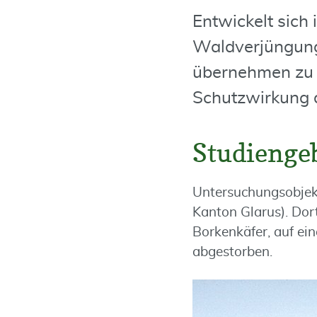
Entwickelt sich
Waldverjüngung
übernehmen zu k
Schutzwirkung d
Studienge
Untersuchungsobjek
Kanton Glarus). Dor
Borkenkäfer, auf ei
abgestorben.