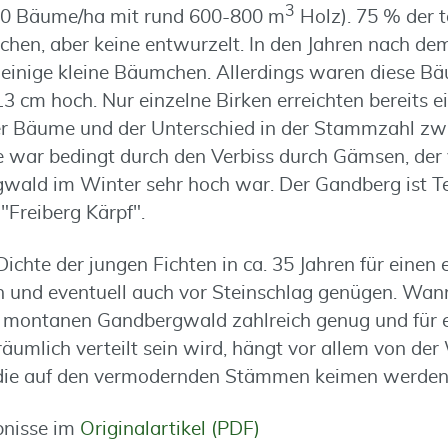
3
550 Bäume/ha mit rund 600-800 m
Holz). 75 % der 
chen, aber keine entwurzelt. In den Jahren nach d
h einige kleine Bäumchen. Allerdings waren diese B
13 cm hoch. Nur einzelne Birken erreichten bereits 
er Bäume und der Unterschied in der Stammzahl z
e war bedingt durch den Verbiss durch Gämsen, der 
ald im Winter sehr hoch war. Der Gandberg ist Te
"Freiberg Kärpf".
Dichte der jungen Fichten in ca. 35 Jahren für einen 
 und eventuell auch vor Steinschlag genügen. Wann
 montanen Gandbergwald zahlreich genug und für ei
äumlich verteilt sein wird, hängt vor allem von der
ie auf den vermodernden Stämmen keimen werden,
bnisse im
Originalartikel (PDF)