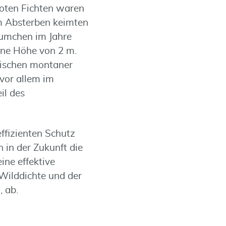
toten Fichten waren
em Absterben keimten
äumchen im Jahre
eine Höhe von 2 m.
wischen montaner
vor allem im
il des
effizienten Schutz
 in der Zukunft die
ne effektive
 Wilddichte und der
 ab.