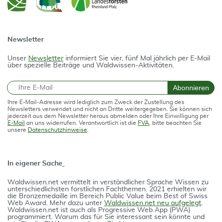
Newsletter
Unser
Newsletter
informiert Sie vier, fünf Mal jährlich per E-Mail
über spezielle Beiträge und Waldwissen-Aktivitäten.
E-Mail
Abonnieren
Ihre E-Mail-Adresse wird lediglich zum Zweck der Zustellung des
Newsletters verwendet und nicht an Dritte weitergegeben. Sie können sich
jederzeit aus dem Newsletter heraus abmelden oder Ihre Einwilligung per
E-Mail
an uns widerrufen. Verantwortlich ist die
FVA
, bitte beachten Sie
unsere
Datenschutzhinweise
.
In eigener Sache
Waldwissen.net vermittelt in verständlicher Spra­che Wissen zu
unterschiedlichsten forstlichen Fach­themen. 2021 erhielten wir
die Bron­ze­medail­le im Bereich Public Value beim Best of Swiss
Web Award. Mehr dazu unter
Waldwissen.net neu aufgelegt
.
Waldwissen.net ist auch als Progres­si­ve Web App (PWA)
programmiert. Warum das für Sie interessant sein könnte und