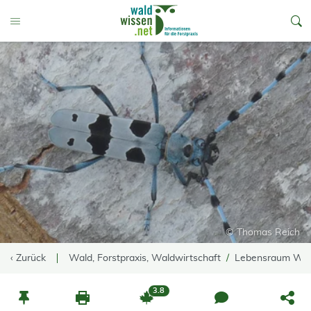
go to Content
Toggle Menu
© Thomas Reich
‹ Zurück
Wald, Forstpraxis, Waldwirtschaft
Lebensraum Wa
3.8