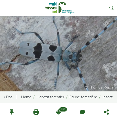
go to Content
Toggle Menu
© Thomas Reich
‹ Dos
Home
Habitat forestier
Faune forestière
Insectes
3.8