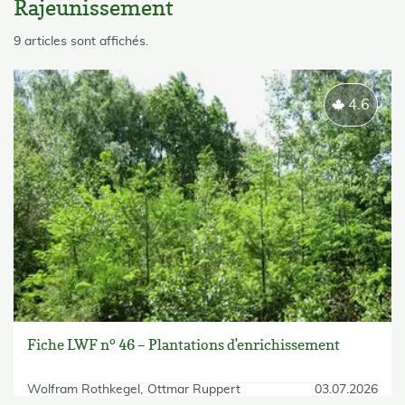
Rajeunissement
skip List
9 articles sont affichés.
4.6
Fiche LWF n° 46 – Plantations d'enrichissement
Wolfram Rothkegel
Ottmar Ruppert
03.07.2026