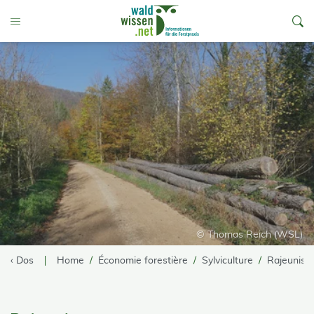
go to Content
Toggle Menu
© Thomas Reich (WSL)
‹ Dos
Home
Économie forestière
Sylviculture
Rajeuniss