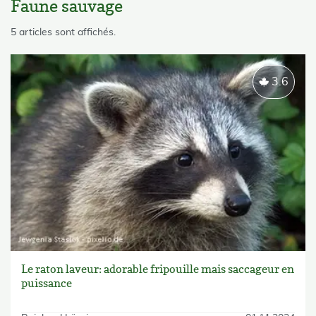
Faune sauvage
skip List
5 articles sont affichés.
3.6
Le raton laveur: adorable fripouille mais saccageur en
puissance