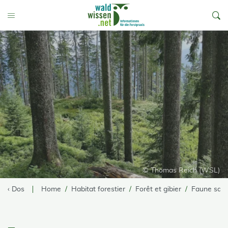
go to Content
Toggle Menu
© Thomas Reich (WSL)
‹ Dos
Home
Habitat forestier
Forêt et gibier
Faune sau