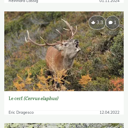
Reinhard Lässig
01.11.2024
3.3
1
Le cerf
(Cervus elaphus)
Eric Dragesco
12.04.2022