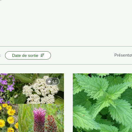
Date de sortie
:
Présentat
4.1