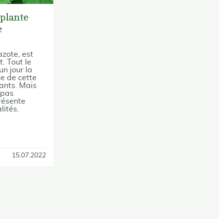
 plante
e
azote, est
. Tout le
n jour la
e de cette
cants. Mais
 pas
résente
lités.
15.07.2022