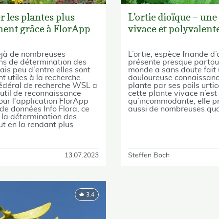
r les plantes plus
L’ortie dioïque – une
ent grâce à FlorApp
vivace et polyvalent
déjà de nombreuses
L’ortie, espèce friande d’
ns de détermination des
présente presque partout
ais peu d'entre elles sont
monde a sans doute fait u
t utiles à la recherche.
douloureuse connaissanc
 fédéral de recherche WSL a
plante par ses poils urti
util de reconnaissance
cette plante vivace n’est
ur l'application FlorApp
qu’incommodante, elle p
de données Info Flora, ce
aussi de nombreuses qua
te la détermination des
ut en la rendant plus
13.07.2023
Steffen Boch
3.4