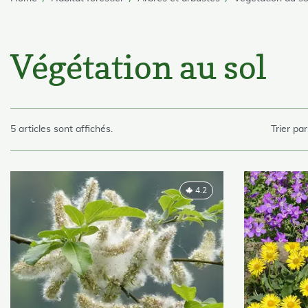
skip Filter
Végétation au sol
skip List
5 articles sont affichés.
Trier par
4.2