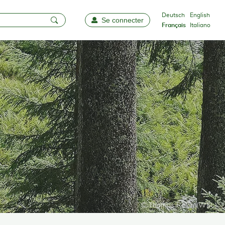
Deutsch
English
Se connecter
Favoris
Français
Italiano
© Thomas Reich (WSL)