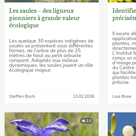
Les saules – des ligneux
Identifie
pionniers à grande valeur
précisém
écologique
Il existe 
applicatio
Les quelque 30 espèces indigènes de
plantes, m
saules se présentent sous différentes
directemen
formes, de l'arbre de plus de 25
L'Institut
mètres de haut au petit arbuste
conçu un o
rampant. Adaptés aux milieux
d'image po
dynamiques, les saules jouent un rôle
du Centre 
écologique majeur.
qui facili
plantes to
précise.
Steffen Boch
13.02.2026
Lisa Bose
3.0