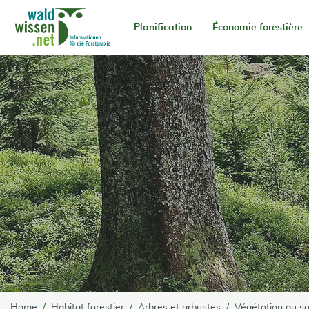
go to Content
Planification
Économie forestière
Home
Habitat forestier
Arbres et arbustes
Végétation au so