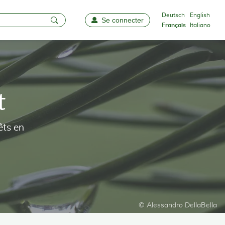
Deutsch
English
Se connecter
Favoris
Français
Italiano
t
êts en
© Alessandro DellaBella