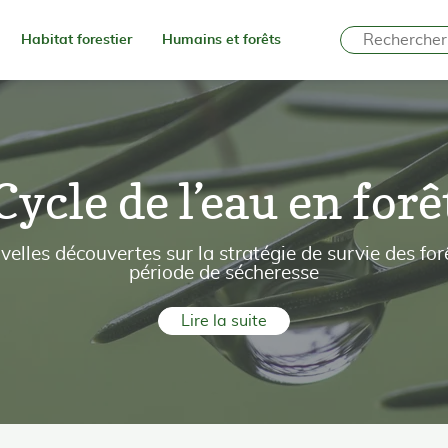
Habitat forestier
Humains et forêts
Cycle de l’eau en forê
velles découvertes sur la stratégie de survie des for
période de sécheresse
Lire la suite