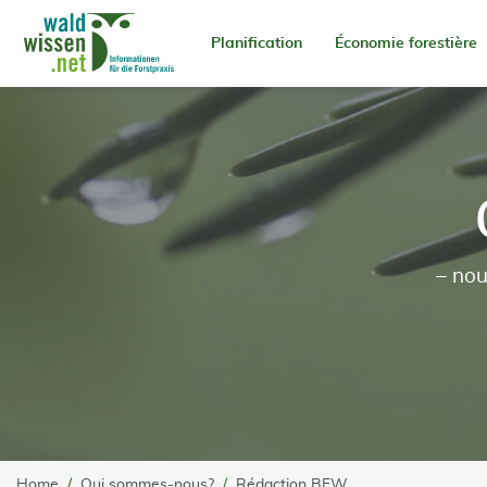
go to Content
Planification
Économie forestière
– nou
Home
Qui sommes-nous?
Rédaction BFW