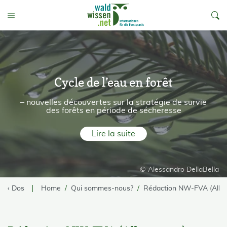
go to Content
Toggle Menu
Cycle de l’eau en forêt
– nouvelles découvertes sur la stratégie de survie
des forêts en période de sécheresse
Lire la suite
© Alessandro DellaBella
‹ Dos
Home
Qui sommes-nous?
Rédaction NW-FVA (Alle