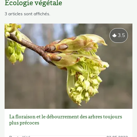
Ecologie végétale
skip List
3 articles sont affichés.
3.5
La floraison et le débourrement des arbres toujours
plus précoces