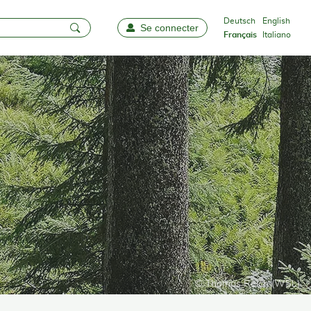
Deutsch
English
Se connecter
Favoris
Français
Italiano
© Thomas Reich (WSL)