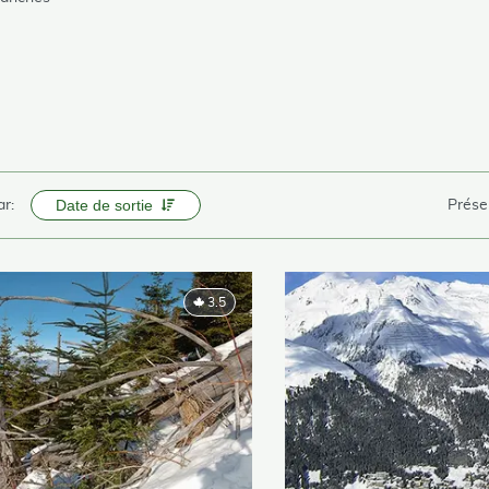
s
Date de sortie
ar:
Prése
3.5