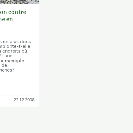
ion contre
ne en
us en plus dans
implante-t-elle
s endroits où
êt une
ar exemple
s de
nches?
22.12.2008