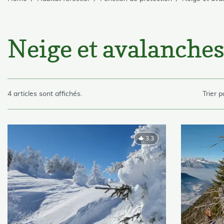
skip Filter
Neige et avalanche
skip List
4 articles sont affichés.
Trier p
3.3