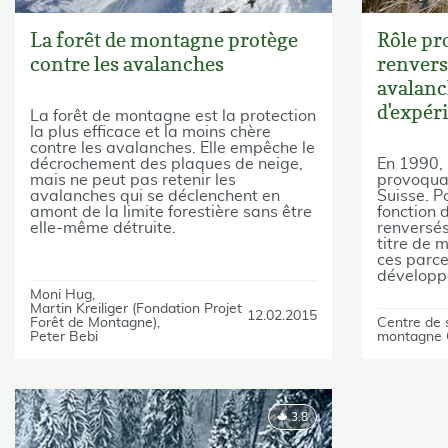
La forêt de montagne protège
Rôle pr
contre les avalanches
renvers
avalanc
d'expér
La forêt de montagne est la protection
la plus efficace et la moins chère
contre les avalanches. Elle empêche le
décrochement des plaques de neige,
En 1990, 
mais ne peut pas retenir les
provoquai
avalanches qui se déclenchent en
Suisse. Po
amont de la limite forestière sans être
fonction d
elle-même détruite.
renversés
titre de 
ces parce
développ
Moni Hug
Martin Kreiliger (Fondation Projet
12.02.2015
Forêt de Montagne)
Centre de s
Peter Bebi
montagne
3.8