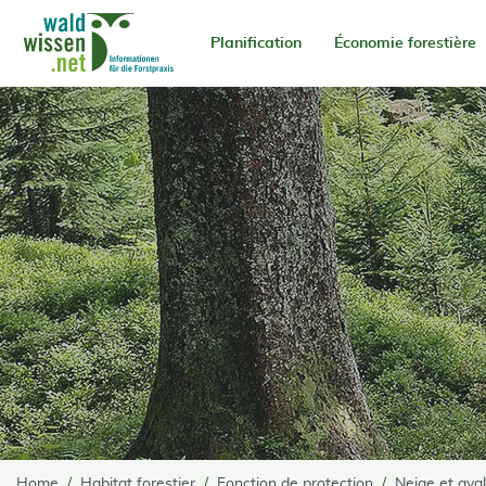
go to Content
Planification
Économie forestière
Home
Habitat forestier
Fonction de protection
Neige et ava