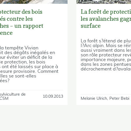
otecteur des bois
La forêt de protect
és contre les
les avalanches gag
hes – un rapport
surface
ience
La forêt s?étend de pl
l?Arc alpin. Mais se ré
la tempête Vivian
aussi vraiment dans le
t des dégâts inégalés en
son rôle protecteur rev
ur éviter un déficit de la
importance majeure, p
e protection, les bois
dans les zones pentue
 ont été laissés sur place à
décrochement d?avala
mesure provisoire. Comment
lles se sont-elles
ées?
ylviculture de
10.09.2013
 CSM
Melanie Ulrich
Peter Bebi