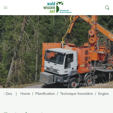
go to Content
Toggle Menu
© Fritz Frutig (WSL)
‹ Dos
Home
Planification
Technique forestière
Engins fo