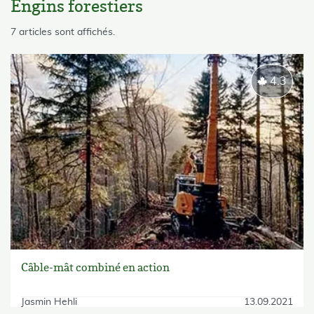
Engins forestiers
skip List
7 articles sont affichés.
4.3
Câble-mât combiné en action
Jasmin Hehli
13.09.2021