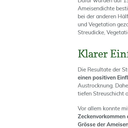
Dafür wurden auf 1
Ameisendichte besti
bei der anderen Häl
und Vegetation gez
Streudicke, Vegetat
Klarer Ein
Die Resultate der S
einen positiven Ein
Austrocknung. Dahe
tiefen Streuschicht 
Vor allem konnte m
Zeckenvorkommen de
Grösse der Ameisen