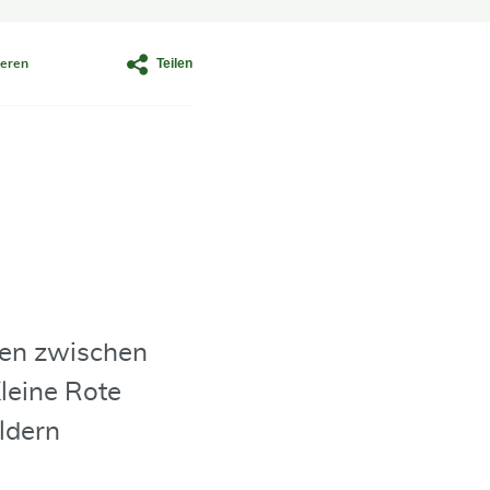
Teilen
eren
gen zwischen
leine Rote
ldern