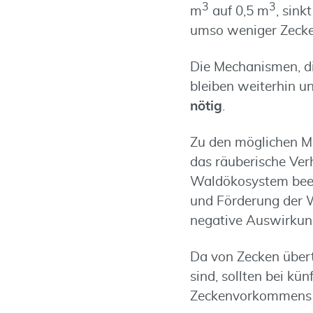
3
3
m
auf 0,5 m
, sink
umso weniger Zeck
Die Mechanismen, d
bleiben weiterhin u
nötig
.
Zu den möglichen M
das räuberische Ver
Waldökosystem beei
und Förderung der 
negative Auswirkung
Da von Zecken übert
sind, sollten bei kü
Zeckenvorkommens b