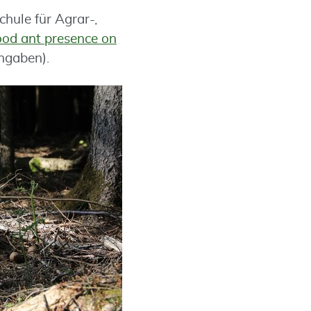
hule für Agrar-,
ood ant presence on
ngaben).