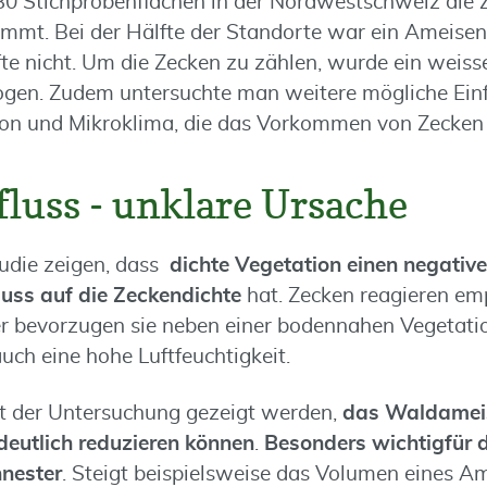
30 Stichprobenflächen in der Nordwestschweiz die 
mmt. Bei der Hälfte der Standorte war ein Ameisen
fte nicht. Um die Zecken zu zählen, wurde ein weis
ogen. Zudem untersuchte man weitere mögliche Einf
ion und Mikroklima, die das Vorkommen von Zecken 
fluss - unklare Ursache
tudie zeigen, dass
dichte Vegetation einen negative
fluss auf die Zeckendichte
hat. Zecken reagieren emp
r bevorzugen sie neben einer bodennahen Vegetati
auch eine hohe Luftfeuchtigkeit.
it der Untersuchung gezeigt werden,
das Waldameis
utlich reduzieren können
.
Besonders wichtig
für 
nester
. Steigt beispielsweise das Volumen eines A