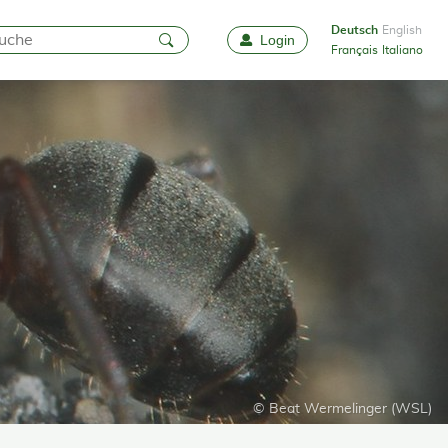
Deutsch
English
Login
Favoriten
Français
Italiano
© Beat Wermelinger (WSL)