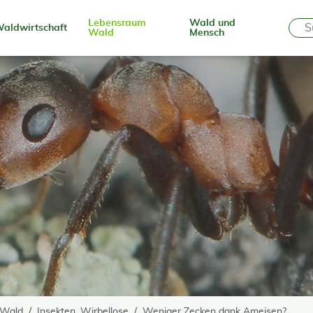
Lebensraum
Wald und
aldwirtschaft
Wald
Mensch
 Wald
Insekten, Wirbellose
Weniger Zecken dank Ameisen?