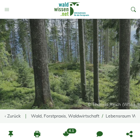
go to Content
Toggle Menu
© Thomas Reich (WSL)
‹ Zurück
Wald, Forstpraxis, Waldwirtschaft
Lebensraum Wa
4.1