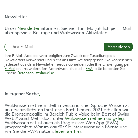
Newsletter
Unser
Newsletter
informiert Sie vier, fünf Mal jährlich per E-Mail
über spezielle Beiträge und Waldwissen-Aktivitäten.
E-Mail
Abonnieren
Ihre E-Mail-Adresse wird lediglich zum Zweck der Zustellung des
Newsletters verwendet und nicht an Dritte weitergegeben. Sie können sich
jederzeit aus dem Newsletter heraus abmelden oder Ihre Einwilligung per
E-Mail
an uns widerrufen. Verantwortlich ist die
FVA
, bitte beachten Sie
unsere
Datenschutzhinweise
.
In eigener Sache
Waldwissen.net vermittelt in verständlicher Spra­che Wissen zu
unterschiedlichsten forstlichen Fach­themen. 2021 erhielten wir
die Bron­ze­medail­le im Bereich Public Value beim Best of Swiss
Web Award. Mehr dazu unter
Waldwissen.net neu aufgelegt
.
Waldwissen.net ist auch als Progres­si­ve Web App (PWA)
programmiert. Warum das für Sie interessant sein könnte und
wie Sie die PWA nutzen,
lesen Sie hier
.