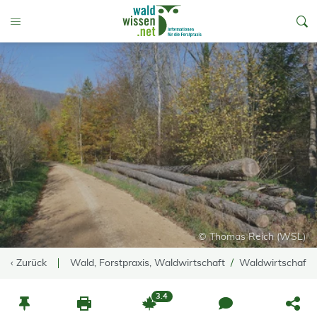
go to Content
Toggle Menu
© Thomas Reich (WSL)
‹ Zurück
Wald, Forstpraxis, Waldwirtschaft
Waldwirtschaft
3.4