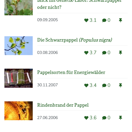
Blick ins Genetik-Labor: Schwarzpappel
oder nicht?
3.1
0
09.09.2005
Die Schwarzpappel
(Populus nigra)
3.7
0
03.08.2006
Pappelsorten für Energiewälder
3.4
0
30.11.2007
Rindenbrand der Pappel
3.6
0
27.06.2006