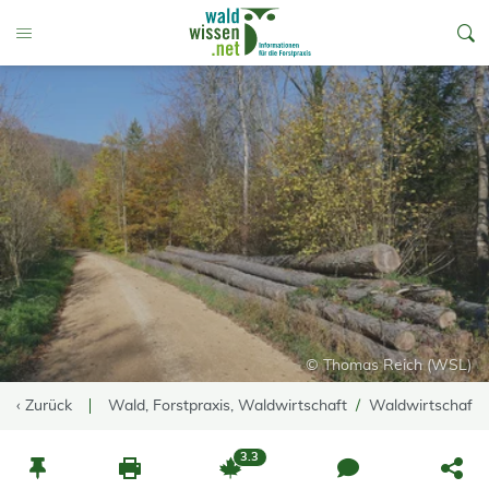
go to Content
Toggle Menu
© Thomas Reich (WSL)
‹ Zurück
Wald, Forstpraxis, Waldwirtschaft
Waldwirtschaft
3.3