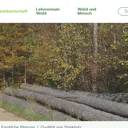
Lebensraum
Wald und
aldwirtschaft
Wald
Mensch
Forstliche Planung
Qualität von Starkholz