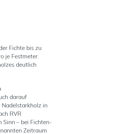
er Fichte bis zu
o je Festmeter.
olzes deutlich
n
uch darauf
 Nadelstarkholz in
 nach RVR
 Sinn – bei Fichten-
nannten Zeitraum