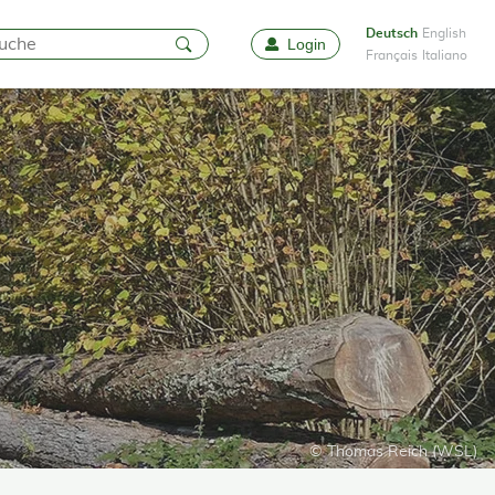
Deutsch
English
Login
Favoriten
Français
Italiano
© Thomas Reich (WSL)