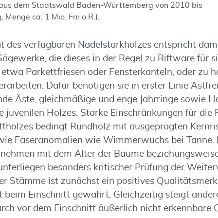
aus dem Staatswald Baden-Württemberg von 2010 bis
 Menge ca. 1 Mio. Fm o.R.).
t des verfügbaren Nadelstarkholzes entspricht dami
ägewerke, die dieses in der Regel zu Riftware für s
etwa Parkettfriesen oder Fensterkanteln, oder zu
rarbeiten. Dafür benötigen sie in erster Linie Astfr
nde Äste, gleichmäßige und enge Jahrringe sowie H
e juvenilen Holzes. Starke Einschränkungen für die 
tholzes bedingt Rundholz mit ausgeprägten Kernris
wie Faseranomalien wie Wimmerwuchs bei Tanne. 
 nehmen mit dem Alter der Bäume beziehungsweise
nterliegen besonders kritischer Prüfung der Weiterv
er Stämme ist zunächst ein positives Qualitätsmerkm
ät beim Einschnitt gewährt. Gleichzeitig steigt ander
urch vor dem Einschnitt äußerlich nicht erkennbare 