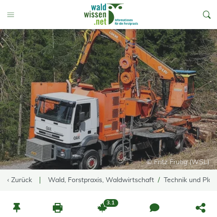
go to Content
Toggle Menu
© Fritz Frutig (WSL)
‹ Zurück
Wald, Forstpraxis, Waldwirtschaft
Technik und Pla
3.1