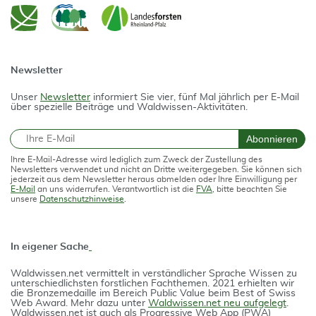
Newsletter
Unser
Newsletter
informiert Sie vier, fünf Mal jährlich per E-Mail
über spezielle Beiträge und Waldwissen-Aktivitäten.
E-Mail
Abonnieren
Ihre E-Mail-Adresse wird lediglich zum Zweck der Zustellung des
Newsletters verwendet und nicht an Dritte weitergegeben. Sie können sich
jederzeit aus dem Newsletter heraus abmelden oder Ihre Einwilligung per
E-Mail
an uns widerrufen. Verantwortlich ist die
FVA
, bitte beachten Sie
unsere
Datenschutzhinweise
.
In eigener Sache
Waldwissen.net vermittelt in verständlicher Spra­che Wissen zu
unterschiedlichsten forstlichen Fach­themen. 2021 erhielten wir
die Bron­ze­medail­le im Bereich Public Value beim Best of Swiss
Web Award. Mehr dazu unter
Waldwissen.net neu aufgelegt
.
Waldwissen.net ist auch als Progres­si­ve Web App (PWA)