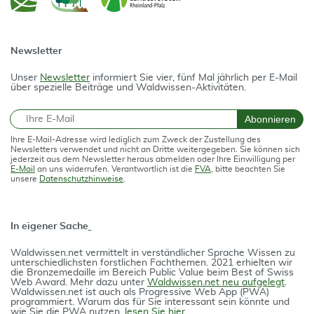
Newsletter
Unser
Newsletter
informiert Sie vier, fünf Mal jährlich per E-Mail
über spezielle Beiträge und Waldwissen-Aktivitäten.
E-Mail
Abonnieren
Ihre E-Mail-Adresse wird lediglich zum Zweck der Zustellung des
Newsletters verwendet und nicht an Dritte weitergegeben. Sie können sich
jederzeit aus dem Newsletter heraus abmelden oder Ihre Einwilligung per
E-Mail
an uns widerrufen. Verantwortlich ist die
FVA
, bitte beachten Sie
unsere
Datenschutzhinweise
.
In eigener Sache
Waldwissen.net vermittelt in verständlicher Spra­che Wissen zu
unterschiedlichsten forstlichen Fach­themen. 2021 erhielten wir
die Bron­ze­medail­le im Bereich Public Value beim Best of Swiss
Web Award. Mehr dazu unter
Waldwissen.net neu aufgelegt
.
Waldwissen.net ist auch als Progres­si­ve Web App (PWA)
programmiert. Warum das für Sie interessant sein könnte und
wie Sie die PWA nutzen,
lesen Sie hier
.