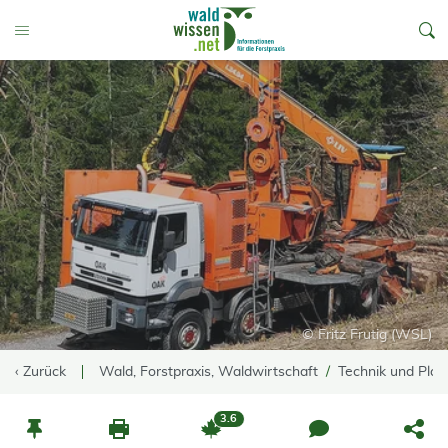
go to Content
Toggle Menu
© Fritz Frutig (WSL)
‹ Zurück
Wald, Forstpraxis, Waldwirtschaft
Technik und Pla
3.6