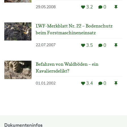
3.2
0
29.05.2008
LWF-Merkblatt Nr. 22 – Bodenschutz
beim Forstmaschineneinsatz
3.5
0
22.07.2007
Befahren von Waldböden – ein
Kavaliersdelikt?
3.4
0
01.01.2002
Dokumenteninfos