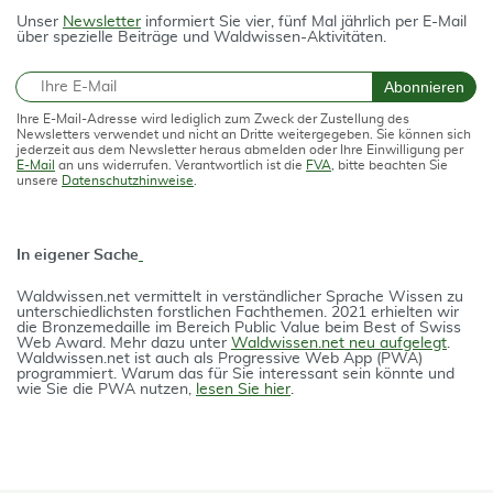
Unser
Newsletter
informiert Sie vier, fünf Mal jährlich per E-Mail
über spezielle Beiträge und Waldwissen-Aktivitäten.
E-Mail
Abonnieren
Ihre E-Mail-Adresse wird lediglich zum Zweck der Zustellung des
Newsletters verwendet und nicht an Dritte weitergegeben. Sie können sich
jederzeit aus dem Newsletter heraus abmelden oder Ihre Einwilligung per
E-Mail
an uns widerrufen. Verantwortlich ist die
FVA
, bitte beachten Sie
unsere
Datenschutzhinweise
.
In eigener Sache
Waldwissen.net vermittelt in verständlicher Spra­che Wissen zu
unterschiedlichsten forstlichen Fach­themen. 2021 erhielten wir
die Bron­ze­medail­le im Bereich Public Value beim Best of Swiss
Web Award. Mehr dazu unter
Waldwissen.net neu aufgelegt
.
Waldwissen.net ist auch als Progres­si­ve Web App (PWA)
programmiert. Warum das für Sie interessant sein könnte und
wie Sie die PWA nutzen,
lesen Sie hier
.