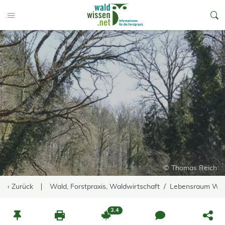
go to Content
Toggle Menu
© Thomas Reich
‹ Zurück
Wald, Forstpraxis, Waldwirtschaft
Lebensraum Wa
3.4