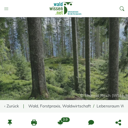
go to Content
Toggle Menu
© Thomas Reich (WSL)
‹ Zurück
Wald, Forstpraxis, Waldwirtschaft
Lebensraum Wa
3.0