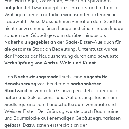
Erle, Hartriegel, Weissdorn, Esche und Spitzahorn
aufgeforstet bzw. angepflanzt. So entstand mitten im
Wohnquartier ein natürlich wachsender, artenreicher
Laubwald. Diese Massnahmen verhalfen dem Stadtteil
nicht nur zu einer grünen Lunge und einem neuen Image,
sondern der Südteil gewann darüber hinaus als
Naherholungsgebiet
an der Saale-Elster-Aue auch für
die gesamte Stadt an Bedeutung. Unterstützt wurde
der Prozess der Neuausrichtung durch eine
bewusste
Verknüpfung von Abriss, Wald und Kunst.
Das
Nachnutzungsmodell
sieht eine
abgestufte
Renaturierung
vor, bei der ein
parkähnlicher
Stadtwald
im zentralen Grünzug entsteht, aber auch
naturnahe Sukzessions- und Aufforstungsflächen am
Siedlungsrand zum Landschaftsraum von Saale und
Weisser Elster. Der Grünzug wurde durch Baumhaine
und Baumblöcke auf ehemaligen Gebäudegrundrissen
gefasst. Dazwischen erstreckt sich der