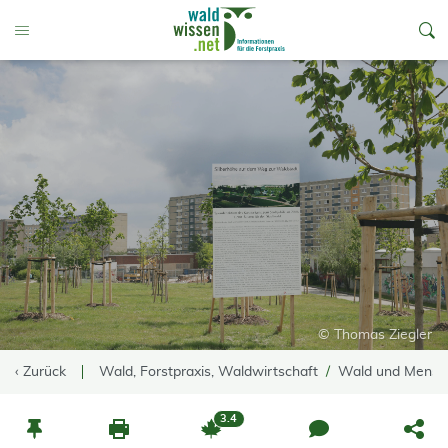
go to Content
Toggle Menu
© Thomas Ziegler
‹ Zurück
Wald, Forstpraxis, Waldwirtschaft
Wald und Mensc
3.4