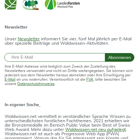
Newsletter
Unser
Newsletter
informiert Sie vier, fünf Mal jährlich per E-Mail
über spezielle Beiträge und Waldwissen-Aktivitäten.
E-Mail
Abonnieren
Ihre E-Mail-Adresse wird lediglich zum Zweck der Zustellung des
Newsletters verwendet und nicht an Dritte weitergegeben. Sie können sich
jederzeit aus dem Newsletter heraus abmelden oder Ihre Einwilligung per
E-Mail
an uns widerrufen. Verantwortlich ist die
FVA
, bitte beachten Sie
unsere
Datenschutzhinweise
.
In eigener Sache
Waldwissen.net vermittelt in verständlicher Spra­che Wissen zu
unterschiedlichsten forstlichen Fach­themen. 2021 erhielten wir
die Bron­ze­medail­le im Bereich Public Value beim Best of Swiss
Web Award. Mehr dazu unter
Waldwissen.net neu aufgelegt
.
Waldwissen.net ist auch als Progres­si­ve Web App (PWA)
programmiert. Warum das für Sie interessant sein könnte und