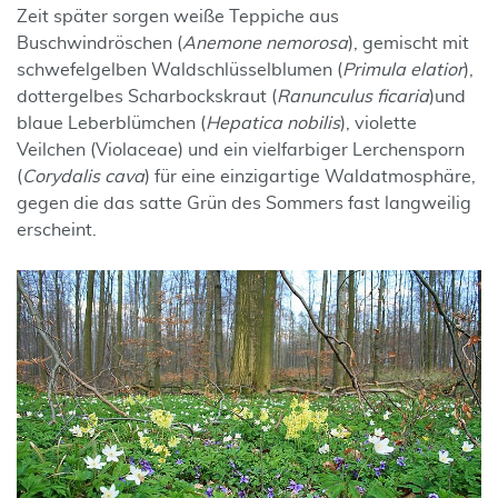
Zeit später sorgen weiße Teppiche aus
Buschwindröschen (
Anemone nemorosa
), gemischt mit
schwefelgelben Waldschlüsselblumen (
Primula elatior
),
dottergelbes Scharbockskraut (
Ranunculus ficaria
)
und
blaue Leberblümchen (
Hepatica nobilis
), violette
Veilchen (Violaceae) und ein vielfarbiger Lerchensporn
(
Corydalis cava
) für eine einzigartige Waldatmosphäre,
gegen die das satte Grün des Sommers fast langweilig
erscheint.