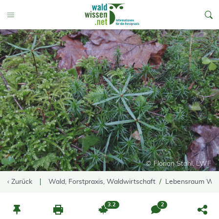
go to Content
Toggle Menu
© Florian Stahl, LWF
‹ Zurück
Wald, Forstpraxis, Waldwirtschaft
Lebensraum Wa
3.2
2