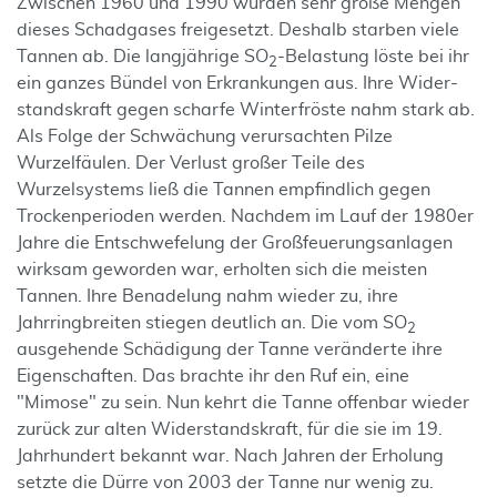
Zwischen 1960 und 1990 wurden sehr große Mengen
dieses Schadgases freigesetzt. Deshalb starben viele
Tannen ab. Die langjährige SO
-Belastung löste bei ihr
2
ein ganzes Bündel von Erkrankungen aus. Ihre Wider-
standskraft gegen scharfe Winterfröste nahm stark ab.
Als Folge der Schwächung verursachten Pilze
Wurzelfäulen. Der Verlust großer Teile des
Wurzelsystems ließ die Tannen empfindlich gegen
Trockenperioden werden. Nachdem im Lauf der 1980er
Jahre die Entschwefelung der Großfeuerungsanlagen
wirksam geworden war, erholten sich die meisten
Tannen. Ihre Benadelung nahm wieder zu, ihre
Jahrringbreiten stiegen deutlich an. Die vom SO
2
ausgehende Schädigung der Tanne veränderte ihre
Eigenschaften. Das brachte ihr den Ruf ein, eine
"Mimose" zu sein. Nun kehrt die Tanne offenbar wieder
zurück zur alten Widerstandskraft, für die sie im 19.
Jahrhundert bekannt war. Nach Jahren der Erholung
setzte die Dürre von 2003 der Tanne nur wenig zu.