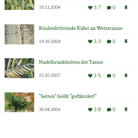
3.7
0
15.11.2004
Rindenbrütende Käfer an Weisstanne
3.3
0
14.10.2004
Nadelkrankheiten der Tanne
3.5
0
22.10.2007
"Selten" heißt "gefährdet!"
3.8
0
30.04.2004