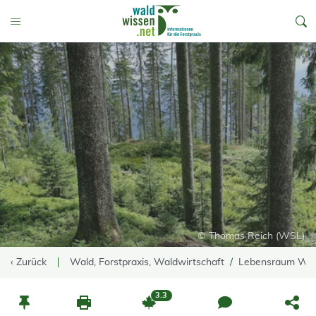
go to Content
Toggle Menu
© Thomas Reich (WSL)
‹ Zurück
Wald, Forstpraxis, Waldwirtschaft
Lebensraum Wa
3.3