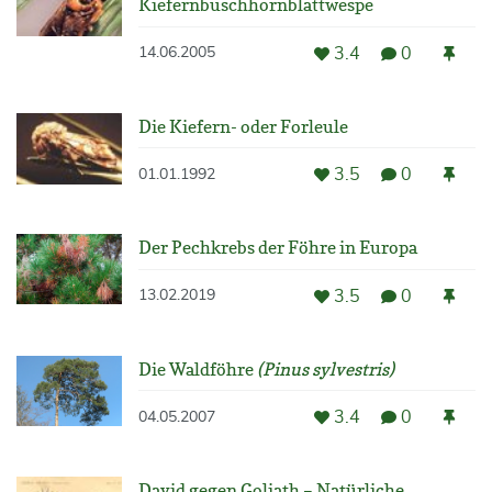
Kiefernbuschhornblattwespe
3.4
0
14.06.2005
Die Kiefern- oder Forleule
3.5
0
01.01.1992
Der Pechkrebs der Föhre in Europa
3.5
0
13.02.2019
Die Waldföhre
(Pinus sylvestris)
3.4
0
04.05.2007
David gegen Goliath – Natürliche