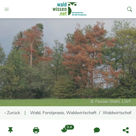
go to Content
Toggle Menu
© Florian Stahl, LWF
‹ Zurück
Wald, Forstpraxis, Waldwirtschaft
Waldwirtschaft
3.4