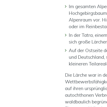
Im gesamten Alpen
Hochgebirgsbaum i
Alpenraum vor. Hie
oder im Reinbesta
In der Tatra, ein
sich große Lärche
Auf der Ostseite 
und Deutschland, s
kleineren Teilareal
Die Lärche war in de
Wettbewerbsfähigkei
auf ihren ursprüngl
autochthonen Verbre
waldbaulich begründ