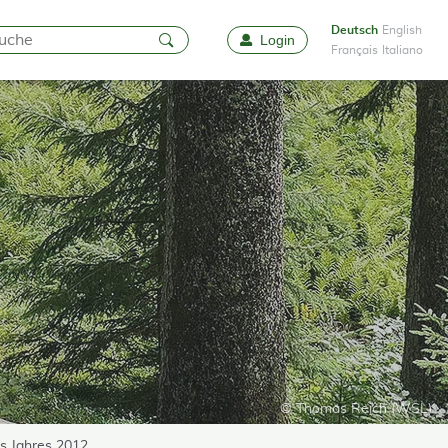
Deutsch
English
Login
Favoriten
Français
Italiano
© Thomas Reich (WSL)
s Jahres 2012