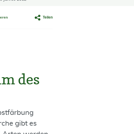
Teilen
eren
um des
bstfärbung
che gibt es