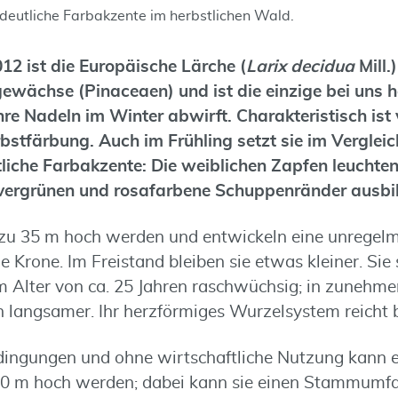
deutliche Farbakzente im herbstlichen Wald.
2 ist die Europäische Lärche (
Larix decidua
Mill.
gewächse (Pinaceaen) und ist die einzige bei uns 
hre Nadeln im Winter abwirft. Charakteristisch ist 
stfärbung. Auch im Frühling setzt sie im Verglei
iche Farbakzente: Die weiblichen Zapfen leuchten
 vergrünen und rosafarbene Schuppenränder ausbi
 zu 35 m hoch werden und entwickeln eine unregelm
 Krone. Im Freistand bleiben sie etwas kleiner. Sie 
 Alter von ca. 25 Jahren raschwüchsig; in zunehm
 langsamer. Ihr herzförmiges Wurzelsystem reicht bi
ingungen und ohne wirtschaftliche Nutzung kann e
 50 m hoch werden; dabei kann sie einen Stammumf