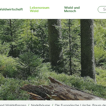
Lebensraum
Wald und
aldwirtschaft
Wald
Mensch
nd Waldpflanzen
Nadelbäume
Die Europäische Lärche: Baum de