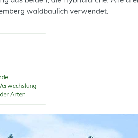
ng aus beiden, die Hybridlärche. Alle dr
emberg waldbaulich verwendet.
nde
Verwechslung
 der Arten