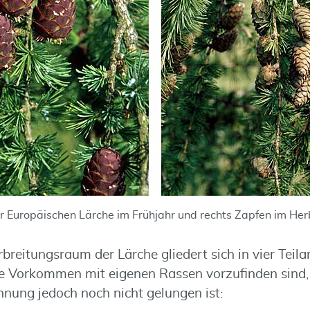
r Europäischen Lärche im Frühjahr und rechts Zapfen im Her
reitungsraum der Lärche gliedert sich in vier Teilar
te Vorkommen mit eigenen Rassen vorzufinden sind,
nung jedoch noch nicht gelungen ist: