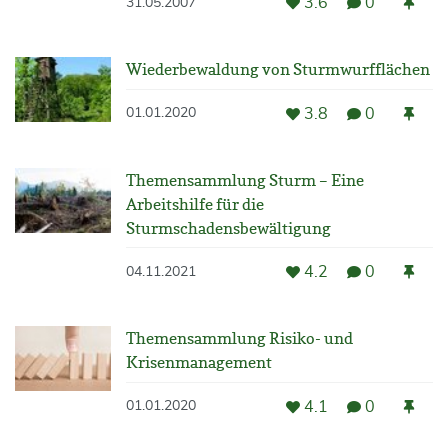
3.6
0
31.05.2007
Wiederbewaldung von Sturmwurfflächen
3.8
0
01.01.2020
Themensammlung Sturm – Eine
Arbeitshilfe für die
Sturmschadensbewältigung
4.2
0
04.11.2021
Themensammlung Risiko- und
Krisenmanagement
4.1
0
01.01.2020