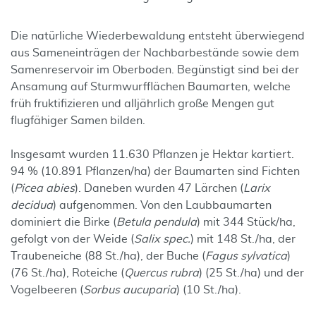
Die natürliche Wiederbewaldung entsteht überwiegend
aus Sameneinträgen der Nachbarbestände sowie dem
Samenreservoir im Oberboden. Begünstigt sind bei der
Ansamung auf Sturmwurfflächen Baumarten, welche
früh fruktifizieren und alljährlich große Mengen gut
flugfähiger Samen bilden.
Insgesamt wurden 11.630 Pflanzen je Hektar kartiert.
94 % (10.891 Pflanzen/ha) der Baumarten sind Fichten
(
Picea abies
). Daneben wurden 47 Lärchen (
Larix
decidua
) aufgenommen. Von den Laubbaumarten
dominiert die Birke (
Betula pendula
) mit 344 Stück/ha,
gefolgt von der Weide (
Salix spec.
) mit 148 St./ha, der
Traubeneiche (88 St./ha), der Buche (
Fagus sylvatica
)
(76 St./ha), Roteiche (
Quercus rubra
) (25 St./ha) und der
Vogelbeeren (
Sorbus aucuparia
) (10 St./ha).