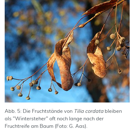
Abb. 5: Die Fruchtstände von
Tilia cordata
bleiben
als "Wintersteher" oft noch lange nach der
Fruchtreife am Baum (Foto: G. Aas).