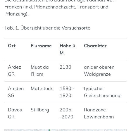
Die Gesamtkosten pro Baum betrugen damals 42.-
Franken (inkl. Pflanzennachzucht, Transport und
Pflanzung).
Tab. 1. Übersicht über die Versuchsorte
Ort
Flurname
Höhe ü.
Charakter
M.
Ardez
Muot da
2130
an der oberen
GR
l'Hom
Waldgrenze
Amden
Mattstock
1580 -
typischer
SG
1820
Gleitschneehang
Davos
Stillberg
2005
Randzone
GR
-2070
Lawinenbahn