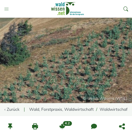
go to Content
Toggle Menu
© Ulrich Wasem (WSL)
‹ Zurück
Wald, Forstpraxis, Waldwirtschaft
Waldwirtschaft
4.2