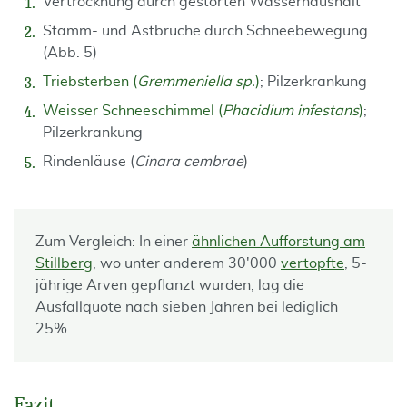
Vertrocknung durch gestörten Wasserhaushalt
Stamm- und Astbrüche durch Schneebewegung
(Abb. 5)
Triebsterben (
Gremmeniella sp.
)
; Pilzerkrankung
Weisser Schneeschimmel (
Phacidium infestans
)
;
Pilzerkrankung
Rindenläuse (
Cinara cembrae
)
Zum Vergleich: In einer
ähnlichen Aufforstung am
Stillberg
, wo unter anderem 30'000
vertopfte
, 5-
jährige Arven gepflanzt wurden, lag die
Ausfallquote nach sieben Jahren bei lediglich
25%.
Fazit