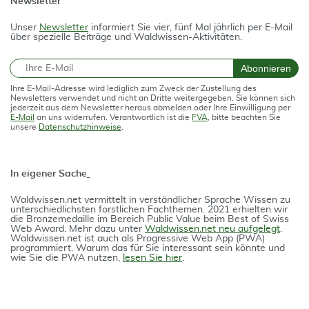
Newsletter
Unser
Newsletter
informiert Sie vier, fünf Mal jährlich per E-Mail
über spezielle Beiträge und Waldwissen-Aktivitäten.
E-Mail
Abonnieren
Ihre E-Mail-Adresse wird lediglich zum Zweck der Zustellung des
Newsletters verwendet und nicht an Dritte weitergegeben. Sie können sich
jederzeit aus dem Newsletter heraus abmelden oder Ihre Einwilligung per
E-Mail
an uns widerrufen. Verantwortlich ist die
FVA
, bitte beachten Sie
unsere
Datenschutzhinweise
.
In eigener Sache
Waldwissen.net vermittelt in verständlicher Spra­che Wissen zu
unterschiedlichsten forstlichen Fach­themen. 2021 erhielten wir
die Bron­ze­medail­le im Bereich Public Value beim Best of Swiss
Web Award. Mehr dazu unter
Waldwissen.net neu aufgelegt
.
Waldwissen.net ist auch als Progres­si­ve Web App (PWA)
programmiert. Warum das für Sie interessant sein könnte und
wie Sie die PWA nutzen,
lesen Sie hier
.