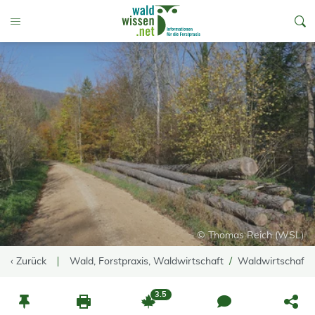
go to Content
Toggle Menu
© Thomas Reich (WSL)
‹ Zurück
Wald, Forstpraxis, Waldwirtschaft
Waldwirtschaft
3.5