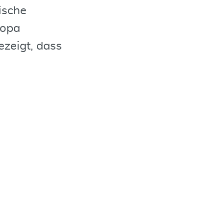
ische
ropa
zeigt, dass