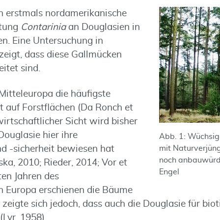
n erstmals nordamerikanische
ttung
Contarinia
an Douglasien in
n. Eine Untersuchung in
eigt, dass diese Gallmücken
itet sind.
 Mitteleuropa die häufigste
 auf Forstflächen (Da Ronch et
wirtschaftlicher Sicht wird bisher
Douglasie hier ihre
Abb. 1: Wüchsig
d -sicherheit bewiesen hat
mit Naturverjüng
noch anbauwürdig
ka, 2010; Rieder, 2014; Vor et
Engel
sten Jahren des
n Europa erschienen die Bäume
d zeigte sich jedoch, dass auch die Douglasie für bio
(Lyr, 1958).