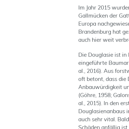
Im Jahr 2015 wurde
Gallmücken der Ga
Europa nachgewiese
Brandenburg hat gez
auch hier weit verbre
Die Douglasie ist in
eingeführte Baumart
al., 2016). Aus forst
oft betont, dass die 
Anbauwürdigkeit un
(Göhre, 1958; Galons
al., 2015). In den er
Douglasienanbaus i
auch sehr vital. Bal
Schäden anfällig ist 