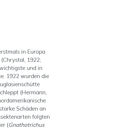
erstmals in Europa
 (Chrystal, 1922;
ichtigste und in
ie. 1922 wurden die
uglasienschütte
schleppt (Hermann,
 nordamerikanische
 starke Schäden an
nsektenarten folgten
er (
Gnathotrichus