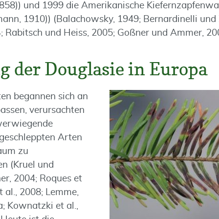
 1858)) und 1999 die Amerikanische Kiefernzapfenwa
ann, 1910)) (Balachowsky, 1949; Bernardinelli und
; Rabitsch und Heiss, 2005; Goßner und Ammer, 200
g der Douglasie in Europa
ten begannen sich an
assen, verursachten
hwerwiegende
ngeschleppten Arten
kaum zu
n (Kruel und
er, 2004; Roques et
et al., 2008; Lemme,
; Kownatzki et al.,