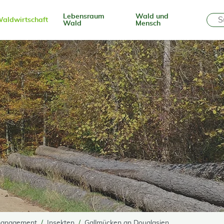
Lebensraum
Wald und
aldwirtschaft
Wald
Mensch
anagement
Insekten
Gallmücken an Douglasien