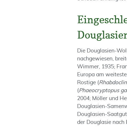
Eingeschl
Douglasie
Die Douglasien-Woll
nachgewiesen, breite
Wimmer, 1935; Fran
Europa am weitesten
Rostige (
Rhabdoclin
(
Phaeocryptopus ga
2004; Möller und He
Douglasien-Samenw
Douglasien-Saatgut 
der Douglasie nach 