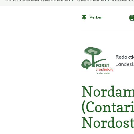
Merken
Redakti
Landesk
Nordam
(Contar
Nordost