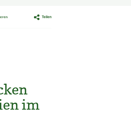
Teilen
eren
cken
sien im