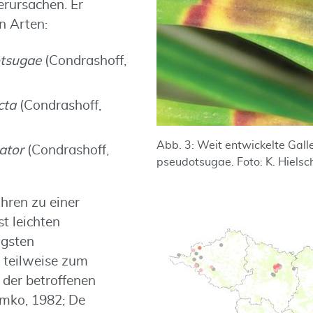
rursachen. Er
n Arten:
otsugae
(Condrashoff,
cta
(Condrashoff,
Abb. 3: Weit entwickelte Galle
ator
(Condrashoff,
pseudotsugae. Foto: K. Hielsc
hren zu einer
t leichten
ngsten
 teilweise zum
 der betroffenen
imko, 1982; De