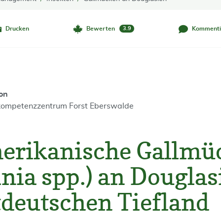
Drucken
Bewerten
Kommenti
3.9
on
ompetenzzentrum Forst Eberswalde
erikanische Gallmü
inia spp.) an Dougla
deutschen Tiefland