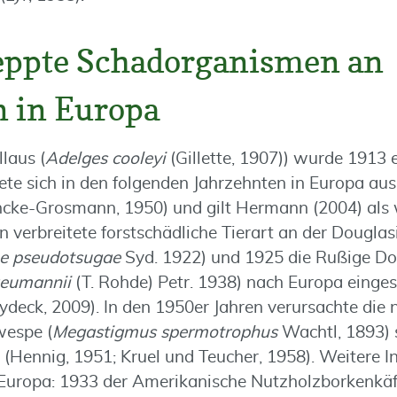
eppte Schadorganismen an
n in Europa
laus (
Adelges cooleyi
(Gillette, 1907)) wurde 1913 
te sich in den folgenden Jahrzehnten in Europa aus
cke-Grosmann, 1950) und gilt Hermann (2004) als w
 verbreitete forstschädliche Tierart an der Douglas
e pseudotsugae
Syd. 1922) und 1925 die Rußige Do
eumannii
(T. Rohde) Petr. 1938) nach Europa einge
ydeck, 2009). In den 1950er Jahren verursachte die
espe (
Megastigmus spermotrophus
Wachtl, 1893)
(Hennig, 1951; Kruel und Teucher, 1958). Weitere I
Europa: 1933 der Amerikanische Nutzholzborkenkäf