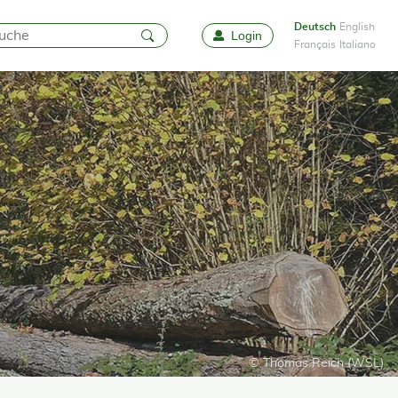
Deutsch
English
Login
Favoriten
Français
Italiano
© Thomas Reich (WSL)